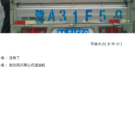
字体大小[
大
中
小
]
一条：
没有了
一条：
发往四川离心式滤油机