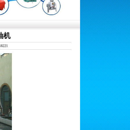
油机
8221