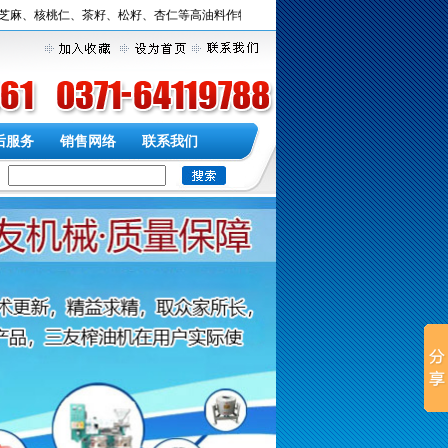
核桃仁、茶籽、松籽、杏仁等高油料作物榨油业界精工深耕家-巩义市三友机械制造厂欢
后服务
销售网络
联系我们