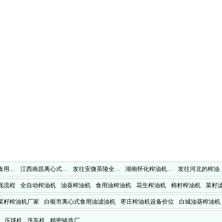
食用…
江西南昌离心式…
发往安微茶陵全…
湖南怀化榨油机…
发往河北的榨油
线流程
全自动榨油机
油葵榨油机
食用油榨油机
花生榨油机
棉籽榨油机
菜籽
菜籽榨油机厂家
白银市离心式食用油滤油机
枣庄榨油机设备价位
白城油葵榨油机
压球机
洗车机
精密铸造厂