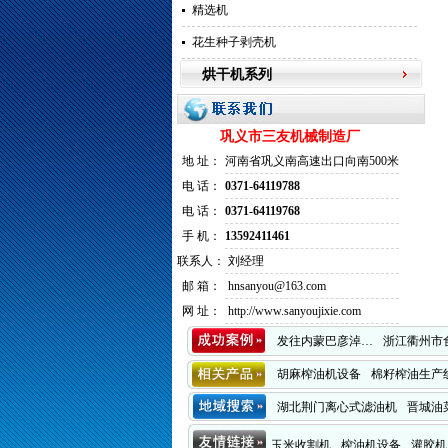
精选机
花生种子剥壳机
烘干机系列
巩义市三友机械制造厂
地 址：
河南省巩义南高速出口向南500米
电 话：
0371-64119788
电 话：
0371-64119768
手 机：
13592411461
联系人：
刘经理
邮 箱：
hnsanyou@163.com
网 址：
http://www.sanyoujixie.com
发往内蒙巴彦淖…
浙江衢州市
胡麻榨油机设备
棉籽榨油生产
发往山东胶州新…
湖北荆门离心式滤油机
晋城油
保定榨油机
河南榨油机设备
玉米收割机
榨油机设备
灌胶机